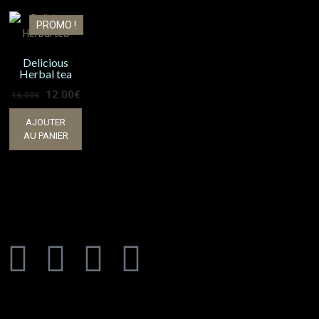
PROMO !
Delicious
Herbal tea
12.00
€
16.00
€
AJOUTER
AU PANIER